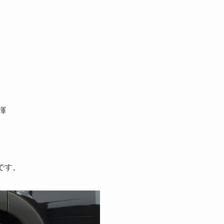
揮
です。