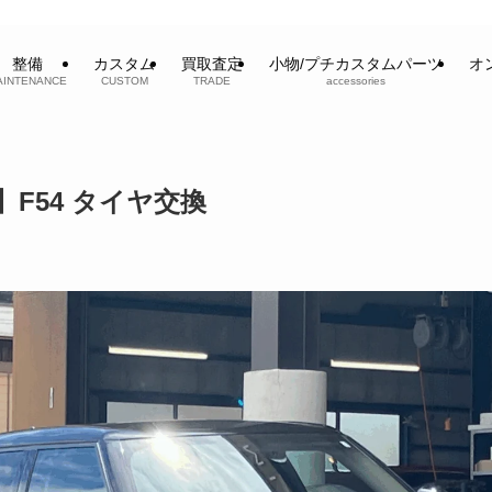
整備
カスタム
買取査定
小物/プチカスタムパーツ
オ
AINTENANCE
CUSTOM
TRADE
accessories
 S】F54 タイヤ交換