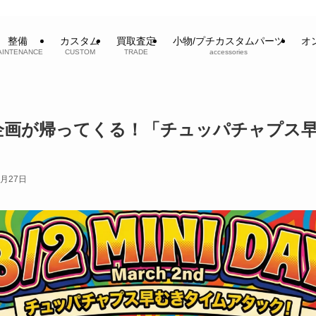
整備
カスタム
買取査定
小物/プチカスタムパーツ
オ
AINTENANCE
CUSTOM
TRADE
accessories
の企画が帰ってくる！「チュッパチャプス
2月27日