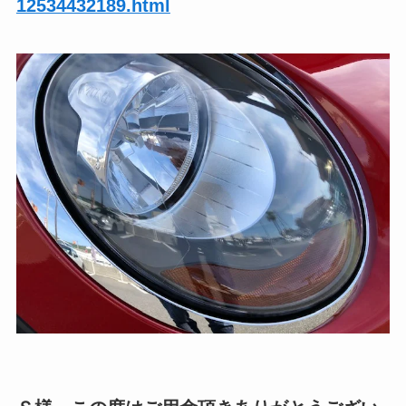
12534432189.html