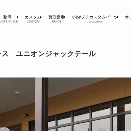
整備
カスタム
買取査定
小物/プチカスタムパーツ
オ
AINTENANCE
CUSTOM
TRADE
accessories
ース ユニオンジャックテール