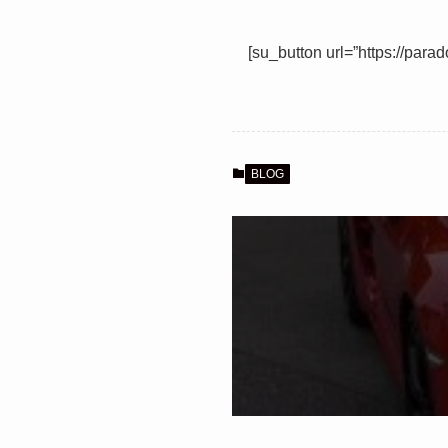
[su_button url=”https://par
BLOG