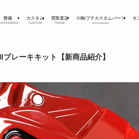
整備
カスタム
買取査定
小物/プチカスタムパーツ
オ
AINTENANCE
CUSTOM
TRADE
accessories
MINIブレーキキット【新商品紹介】