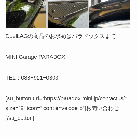
DuelLAGの商品のお求めはパラドックスまで
MINI Garage PARADOX
TEL：083−921−0303
[su_button url=”https://paradox-mini.jp/contactus/”
size=”8″ icon=”icon: envelope-o”]お問い合わせ
[/su_button]