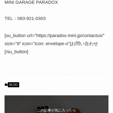
MINI GARAGE PARADOX
TEL：083-921-0303
[su_button url=”https://paradox-mini.jp/contactus/”
size=”8″ icon=”icon: envelope-o”]お問い合わせ
[/su_button]
BLOG
この記事が気に入ったら