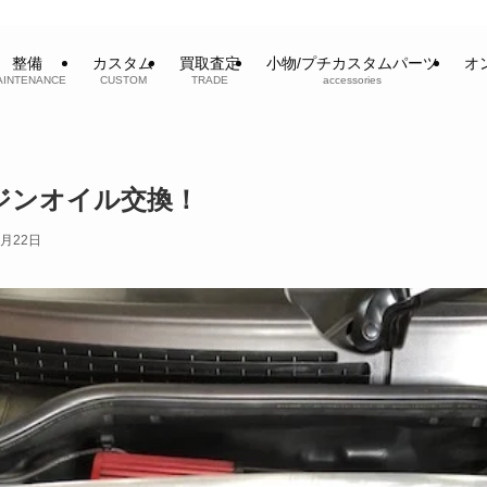
整備
カスタム
買取査定
小物/プチカスタムパーツ
オ
AINTENANCE
CUSTOM
TRADE
accessories
エンジンオイル交換！
2月22日