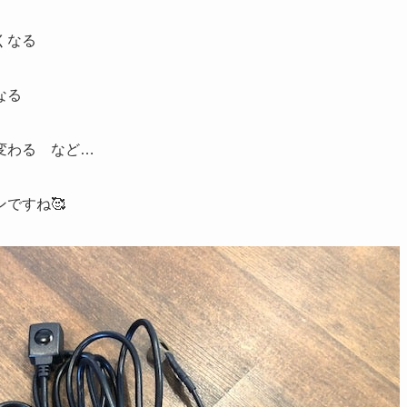
くなる
なる
変わる など…
ですね🥰