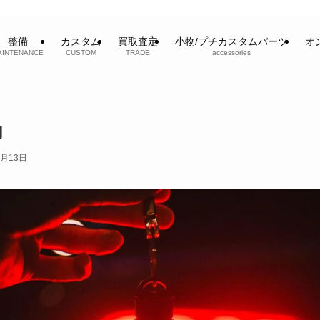
整備
カスタム
買取査定
小物/プチカスタムパーツ
オ
AINTENANCE
CUSTOM
TRADE
accessories
内
5月13日