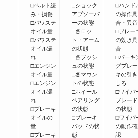
□ベルト緩
□ショック
□ハンド
み・損傷
アブソーバ
の操作具
□パワステ
ーの状態
合・異音
オイル量
□各ロッ
□ブレー
□パワステ
ト・アーム
の効き具
オイル漏
の状態
合
れ
□各ブッシ
□パーキ
□エンジン
ュの状態
グブレー
オイル量
□各マウン
キの引き
□エンジン
トの状態
しろ
オイル漏
□ホイール
□ワイパ
れ
ベアリング
ブレード
□ブレーキ
の状態
の状態
オイルの
□ブレーキ
□ワイパ
量
パッドの状
の動作確
□ブレーキ
態
認