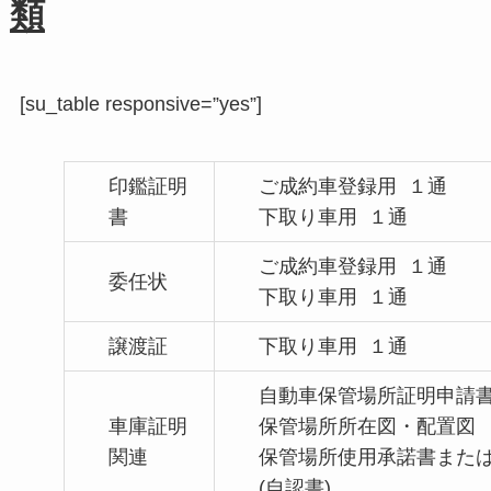
類
[su_table responsive=”yes”]
印鑑証明
ご成約車登録用 １通
書
下取り車用 １通
ご成約車登録用 １通
委任状
下取り車用 １通
譲渡証
下取り車用 １通
自動車保管場所証明申請
車庫証明
保管場所所在図・配置図
関連
保管場所使用承諾書また
(自認書)