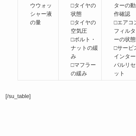
ウウォッ
□タイヤの
ターの動
シャー液
状態
作確認
の量
□タイヤの
□エアコ
空気圧
フィルタ
□ボルト・
ーの状態
ナットの緩
□サービ
み
インター
□マフラー
バルリセ
の緩み
ット
[/su_table]