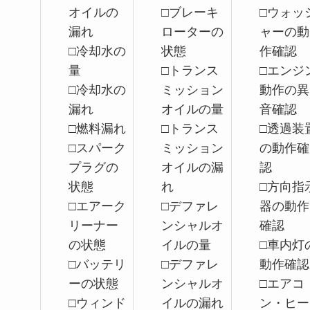
オイルの
□ブレーキ
□ウォッ
漏れ
ローターの
ャーの動
□冷却水の
状態
作確認
量
□トランス
□エンジ
□冷却水の
ミッション
動作の異
漏れ
オイルの量
音確認
□燃料漏れ
□トランス
□透過装
□スパーク
ミッション
の動作確
プラグの
オイルの漏
認
状態
れ
□方向指
□エアーク
□デファレ
器の動作
リーナー
ンシャルオ
確認
の状態
イルの量
□車内灯
□バッテリ
□デファレ
動作確認
ーの状態
ンシャルオ
□エアコ
□ウィンド
イルの漏れ
ン・ヒー