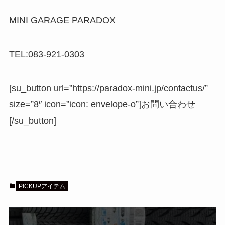
MINI GARAGE PARADOX
TEL:083-921-0303
[su_button url=”https://paradox-mini.jp/contactus/”
size=”8″ icon=”icon: envelope-o”]お問い合わせ
[/su_button]
PICKUPアイテム