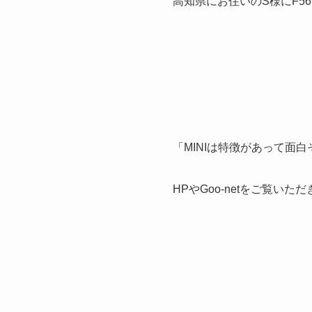
高知県にお住いのS様にF5
「MINIは特徴があって面
HPやGoo-netをご覧