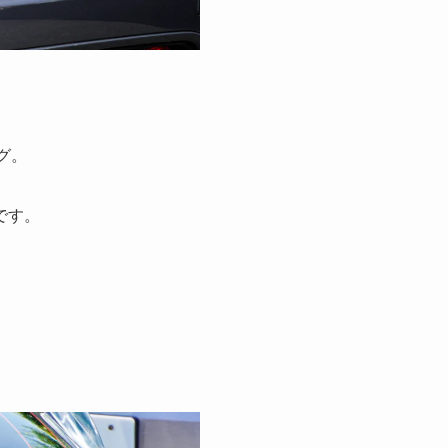
グ。
です。