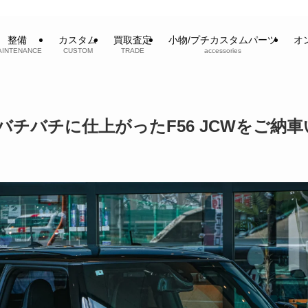
整備
カスタム
買取査定
小物/プチカスタムパーツ
オ
AINTENANCE
CUSTOM
TRADE
accessories
バチバチに仕上がったF56 JCWをご納