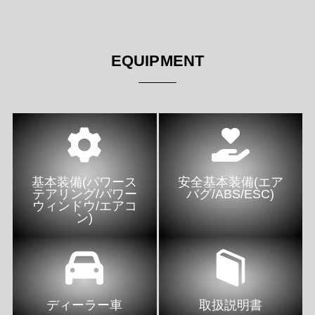
EQUIPMENT
基本装備(パワース
安全基本装備(エア
テアリング/パワー
バグ/ABS/ESC)
ウィンドウ/エアコ
ン)
ディーラー車
取扱説明書