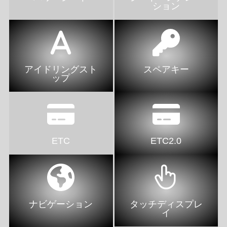
ション
アイドリングスト
スペアキー
ップ
ETC
ETC2.0
ナビゲーション
タッチディスプレ
イ