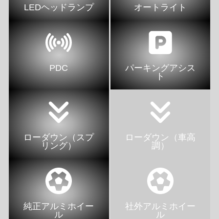
LEDヘッドランプ
オートライト
PDC
パーキングアシス
ト
ローダウン（スプ
ローダウン（車高
リング）
調）
純正アルミホイー
社外アルミホイー
ル
ル