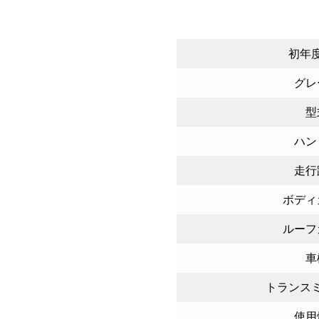
初年
グレ
型
ハン
走行
ボディ
ルーフ
車
トランス
使用