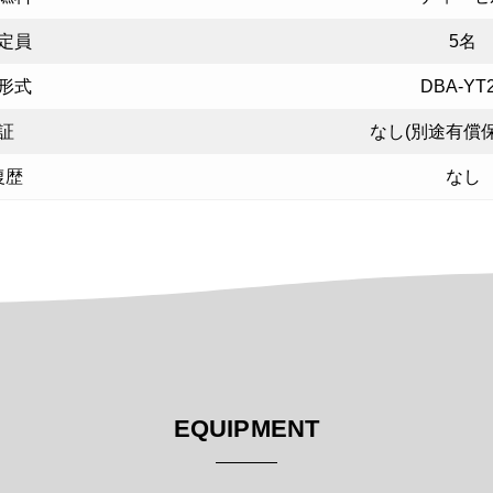
定員
5名
形式
DBA-YT
証
なし(別途有償
復歴
なし
EQUIPMENT