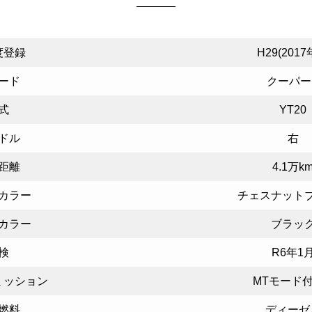
度登録
H29(201
ード
クーパー
式
YT20
ドル
右
距離
4.1万k
カラー
チェスナット
カラー
ブラッ
検
R6年1
ミッション
MTモード付
燃料
ディーゼ