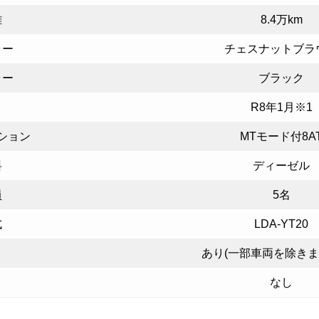
離
8.4万km
ラー
チェスナットブラ
ラー
ブラック
R8年1月※1
ション
MTモード付8A
料
ディーゼル
員
5名
式
LDA-YT20
あり(一部車両を除きます
なし