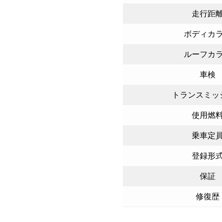
走行距
ボディカ
ルーフカ
車検
トランスミッ
使用燃
乗車定
登録形
保証
修復歴