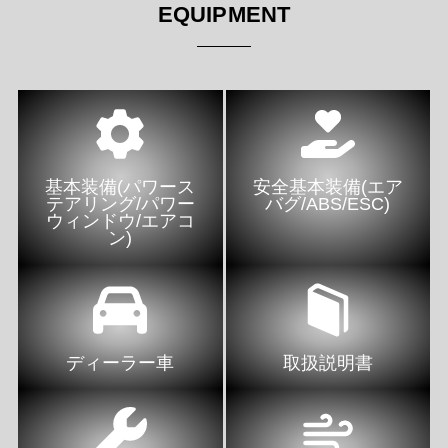
EQUIPMENT
基本装備(パワース
安全基本装備(エア
テアリング/パワー
バグ/ABS/ESC)
ウィンドウ/エアコ
ン)
ディーラー車
取扱説明書