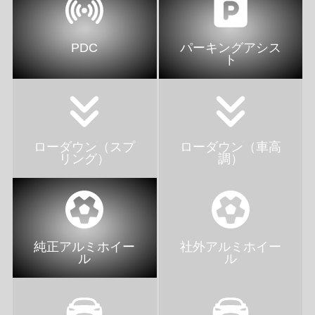
PDC
パーキングアシス
ト
ローダウン（スプ
ローダウン（車高
リング）
調）
純正アルミホイー
社外アルミホイー
ル
ル