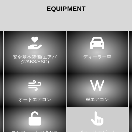
EQUIPMENT
安全基本装備(エアバ
ディーラー車
グ/ABS/ESC)
オートエアコン
Wエアコン