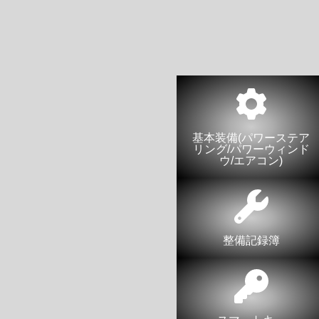
基本装備(パワーステア
リング/パワーウィンド
ウ/エアコン)
整備記録簿