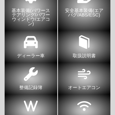
基本装備(パワース
安全基本装備(エア
テアリング/パワー
バグ/ABS/ESC)
ウィンドウ/エアコ
ン)
ディーラー車
取扱説明書
整備記録簿
オートエアコン