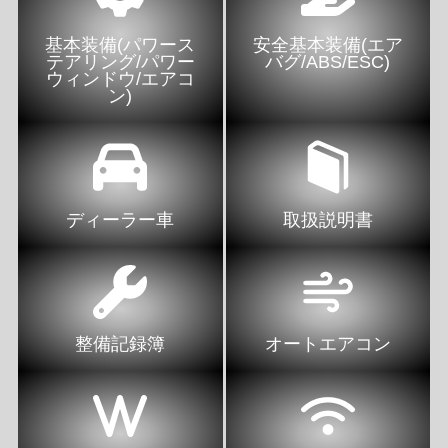
基本装備(パワース
安全基本装備(エア
テアリング/パワー
バグ/ABS/ESC)
ウィンドウ/エアコ
ン)
ディーラー車
取扱説明書
整備記録簿
オートエアコン