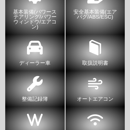
基本装備(パワース
安全基本装備(エア
テアリング/パワー
バグ/ABS/ESC)
ウィンドウ/エアコ
ン)
ディーラー車
取扱説明書
整備記録簿
オートエアコン