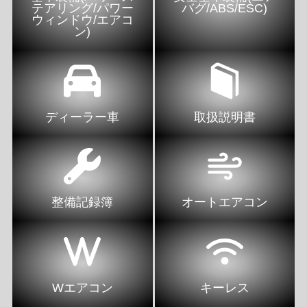
テアリング/パワー
バグ/ABS/ESC)
ウィンドウ/エアコ
ン)
ディーラー車
取扱説明書
整備記録簿
オートエアコン
Wエアコン
キーレス