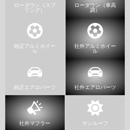
ローダウン（スプ
ローダウン（車高
リング）
調）
純正アルミホイー
社外アルミホイー
ル
ル
純正エアロパーツ
社外エアロパーツ
社外マフラー
サンルーフ