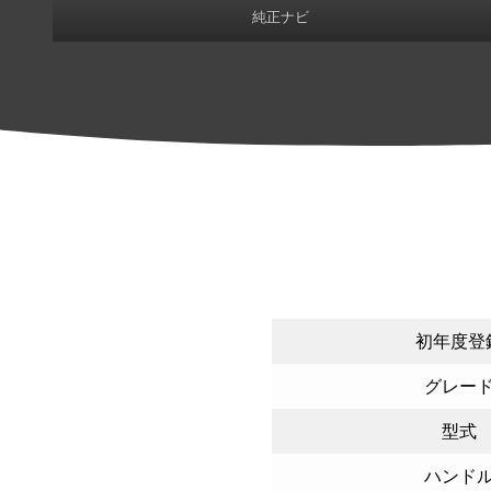
純正ナビ
初年度登
グレー
型式
ハンド