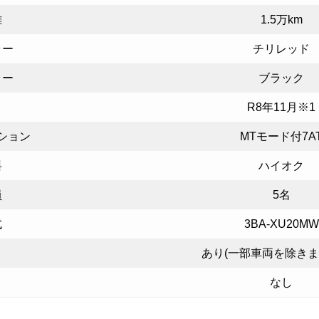
離
1.5万km
ラー
チリレッド
ラー
ブラック
R8年11月※1
ション
MTモード付7A
料
ハイオク
員
5名
式
3BA-XU20MW
あり(一部車両を除きます
なし