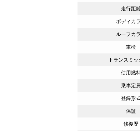
走行距
ボディカ
ルーフカ
車検
トランスミッ
使用燃
乗車定
登録形
保証
修復歴