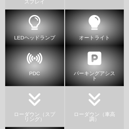
スプレイ
LEDヘッドランプ
オートライト
PDC
パーキングアシス
ト
ローダウン（スプ
ローダウン（車高
リング）
調）