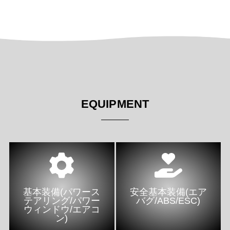
EQUIPMENT
基本装備(パワース
安全基本装備(エア
テアリング/パワー
バグ/ABS/ESC)
ウィンドウ/エアコ
ン)