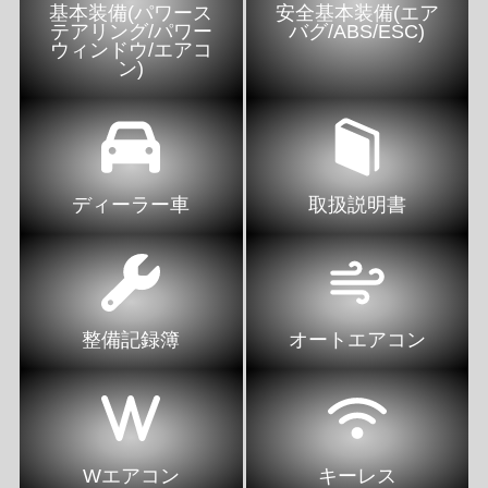
基本装備(パワース
安全基本装備(エア
テアリング/パワー
バグ/ABS/ESC)
ウィンドウ/エアコ
ン)
ディーラー車
取扱説明書
整備記録簿
オートエアコン
Wエアコン
キーレス