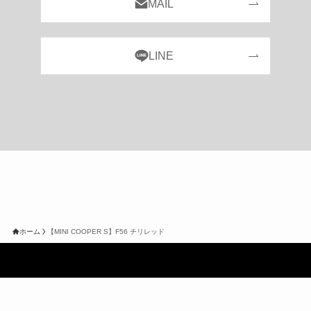
MAIL
LINE
ホーム
【MINI COOPER S】F56 チリレッド