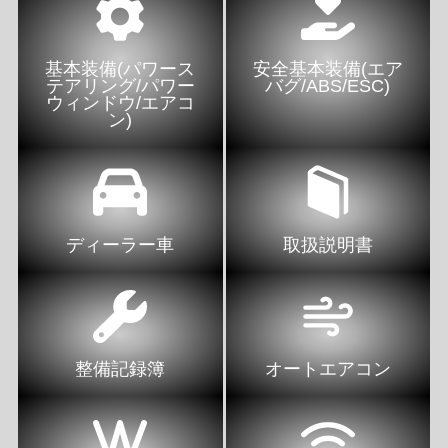
基本装備(パワース
安全基本装備(エア
テアリング/パワー
バグ/ABS/ESC)
ウィンドウ/エアコ
ン)
ディーラー車
取扱説明書
整備記録簿
オートエアコン