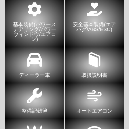
基本装備(パワース
安全基本装備(エア
テアリング/パワー
バグ/ABS/ESC)
ウィンドウ/エアコ
ン)
ディーラー車
取扱説明書
整備記録簿
オートエアコン