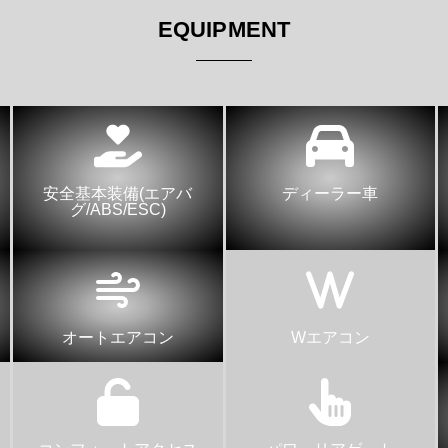
EQUIPMENT
安全基本装備(エアバ
ディーラー車
グ/ABS/ESC)
オートエアコン
Wエアコン