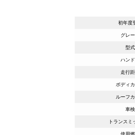
初年度
グレー
型式
ハンド
走行距
ボディカ
ルーフカ
車検
トランスミ
使用燃