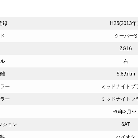
登録
H25(2013
ド
クーパーS
ZG16
ル
右
離
5.8万km
ラー
ミッドナイトブ
ラー
ミッドナイトブ
R6年2月※
ッション
6AT
料
ハイオク