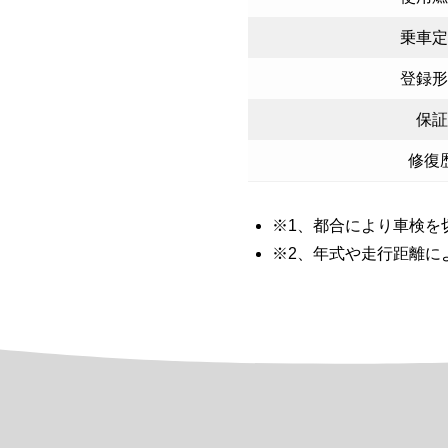
乗車定
登録形
保証
修復
※1、都合により車検を
※2、年式や走行距離に