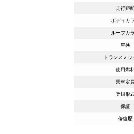
走行距
ボディカ
ルーフカ
車検
トランスミッ
使用燃
乗車定
登録形
保証
修復歴