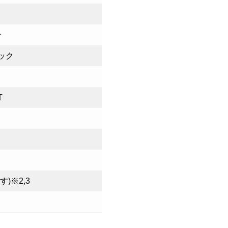
ン
ック
T
)※2,3