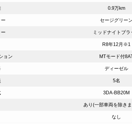
離
0.9万km
ラー
セージグリー
ラー
ミッドナイトブラ
R8年12月※1
ション
MTモード付8A
料
ディーゼル
員
5名
式
3DA-BB20M
あり(一部車両を除きます
なし