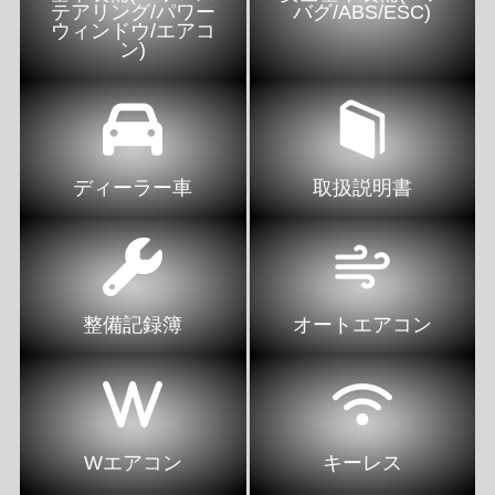
テアリング/パワー
バグ/ABS/ESC)
ウィンドウ/エアコ
ン)
ディーラー車
取扱説明書
整備記録簿
オートエアコン
Wエアコン
キーレス