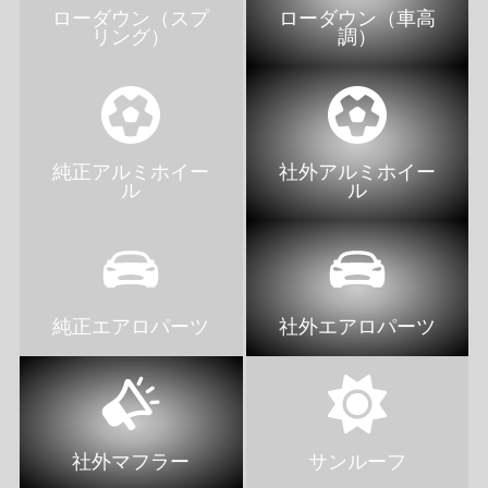
ローダウン（スプ
ローダウン（車高
リング）
調）
純正アルミホイー
社外アルミホイー
ル
ル
純正エアロパーツ
社外エアロパーツ
社外マフラー
サンルーフ