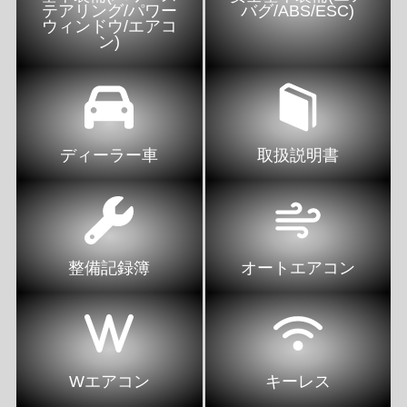
テアリング/パワー
バグ/ABS/ESC)
ウィンドウ/エアコ
ン)
ディーラー車
取扱説明書
整備記録簿
オートエアコン
Wエアコン
キーレス