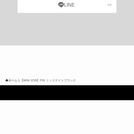
ホーム
【MINI JCW】F56 ミッドナイトブラック