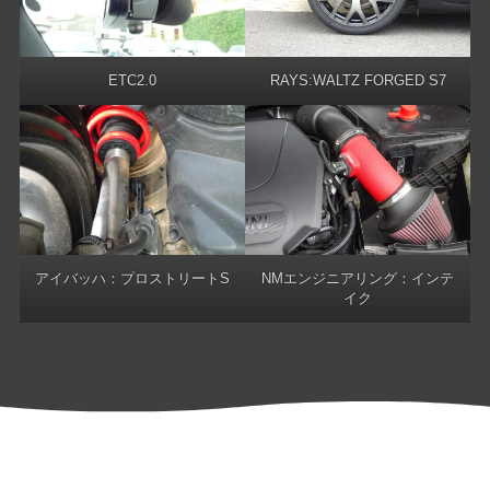
ETC2.0
RAYS:WALTZ FORGED S7
アイバッハ：プロストリートS
NMエンジニアリング：インテ
イク