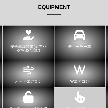
EQUIPMENT
安全基本装備(エアバ
ディーラー車
グ/ABS/ESC)
オートエアコン
Wエアコン