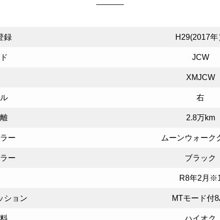
登録
H29(2017
ド
JCW
XMJCW
ル
右
離
2.8万km
ラー
ムーンウォーク
ラー
ブラック
R8年2月※
ッション
MTモード付8
料
ハイオク