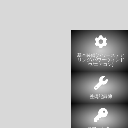
基本装備(パワーステア
リング/パワーウィンド
ウ/エアコン)
整備記録簿