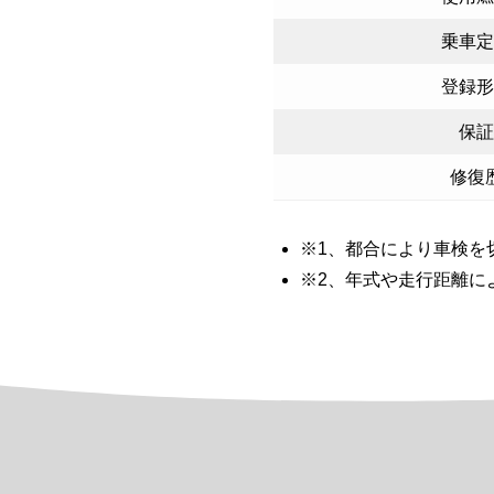
乗車定
登録形
保証
修復
※1、都合により車検を
※2、年式や走行距離に