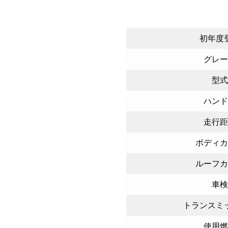
初年度
グレー
型式
ハンド
走行距
ボディカ
ルーフカ
車検
トランスミ
使用燃