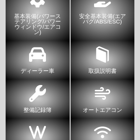
基本装備(パワース
安全基本装備(エア
テアリング/パワー
バグ/ABS/ESC)
ウィンドウ/エアコ
ン)
ディーラー車
取扱説明書
整備記録簿
オートエアコン