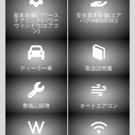
基本装備(パワース
安全基本装備(エア
テアリング/パワー
バグ/ABS/ESC)
ウィンドウ/エアコ
ン)
ディーラー車
取扱説明書
整備記録簿
オートエアコン