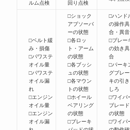
ルム点検
回り点検
□ショック
□ハンド
アブソーバ
の操作具
ーの状態
合・異音
□ベルト緩
□各ロッ
□ブレー
み・損傷
ト・アーム
の効き具
□パワステ
の状態
合
オイル量
□各ブッシ
□パーキ
□パワステ
ュの状態
グブレー
オイル漏
□各マウン
キの引き
れ
トの状態
しろ
□エンジン
□ホイール
□ワイパ
オイル量
ベアリング
ブレード
□エンジン
の状態
の状態
オイル漏
□ブレーキ
□ワイパ
れ
パッドの状
の動作確