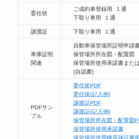
ご成約車登録用 １通
委任状
下取り車用 １通
譲渡証
下取り車用 １通
自動車保管場所証明申請
車庫証明
保管場所所在図・配置図
関連
保管場所使用承諾書また
(自認書)
委任状PDF
委任状(記入例)
譲渡証PDF
PDFサン
譲渡証(記入例)
プル
保管場所所在図・配置図P
保管場所使用承諾書
保管場所使用権原疎証書面