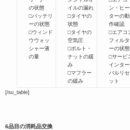
の状態
イルの漏れ
ン・ヒー
□バッテリ
□タイヤの
ターの動
ーの状態
状態
作確認
□ウィンド
□タイヤの
□エアコ
ウウォッ
空気圧
フィルタ
シャー液
□ボルト・
ーの状態
の量
ナットの緩
□サービ
み
インター
□マフラー
バルリセ
の緩み
ット
[/su_table]
6品目の消耗品交換