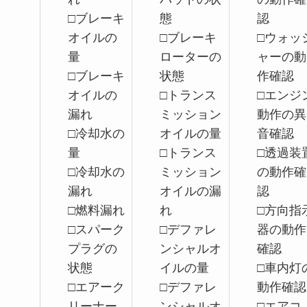
□ブレーキ
態
認
オイルの
□ブレーキ
□ウォッ
量
ローターの
ャーの動
□ブレーキ
状態
作確認
オイルの
□トランス
□エンジ
漏れ
ミッション
動作の異
□冷却水の
オイルの量
音確認
量
□トランス
□透過装
□冷却水の
ミッション
の動作確
漏れ
オイルの漏
認
□燃料漏れ
れ
□方向指
□スパーク
□デファレ
器の動作
プラグの
ンシャルオ
確認
状態
イルの量
□車内灯
□エアーク
□デファレ
動作確認
リーナー
ンシャルオ
□エアコ