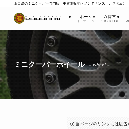
山口県のミニクーパー専門店【中古車販売・メンテナンス・カスタム】
ホーム
在庫車
トップページ
STOCK LIST
M
ミニクーパーホイール
– wheel –
当ページのリンクには広告