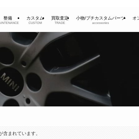
整備
カスタム
買取査定
小物/プチカスタムパーツ
オ
AINTENANCE
CUSTOM
TRADE
accessories
が含まれています。