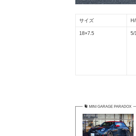
サイズ
H
18×7.5
5/
MINI GARAGE PARADOX