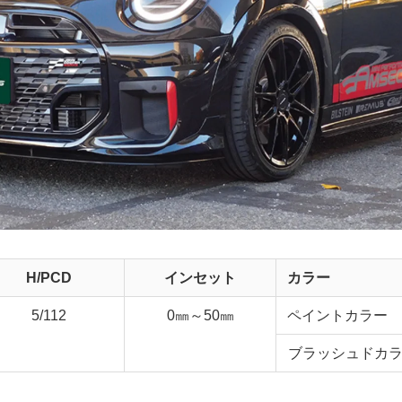
H/PCD
インセット
カラー
5/112
0㎜～50㎜
ペイントカラー
ブラッシュドカ