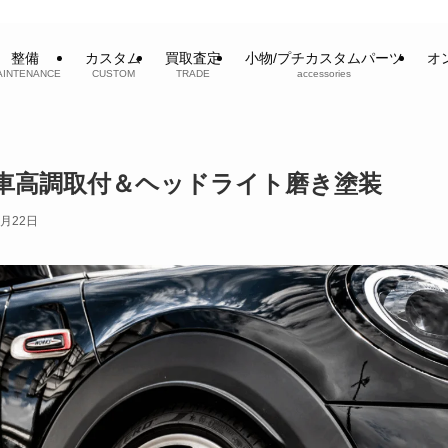
整備
カスタム
買取査定
小物/プチカスタムパーツ
オ
AINTENANCE
CUSTOM
TRADE
accessories
F56 車高調取付＆ヘッドライト磨き塗装
5月22日