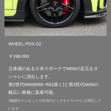
WHEEL:PDX-02
￥198,000
立体感のある５本スポークでMINIの足元をオ
シャレに演出します。
第2世代MINI(R60･R61除く)と第3世代MINIの
幅広い車種に装着可能。
2種類のインセットでJCWのビッグキャリパーにも対応して
います。