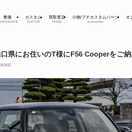
整備
カスタム
買取査定
小物/プチカスタムパーツ
オ
AINTENANCE
CUSTOM
TRADE
accessories
県にお住いのT様にF56 Cooperを
3月30日