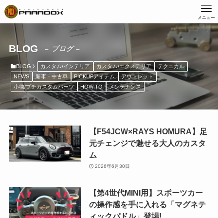
メニュー
BLOG
– ブログ –
BLOG
カスタム/インテリア
カスタム/エクステリア
テクニカル
NEWS
新車・中古車
PICKUPアイテム
アウトレット
小物/プチカスタムパーツ
HOW TO
メンテナンス
【F54JCW×RAYS HOMURA】足
元チェンジで魅せる大人のカスタ
ム
2026年6月30日
【第4世代MINI用】スポーツカー
の操作感を手に入れる「マグネテ
ィックパドル」登場!