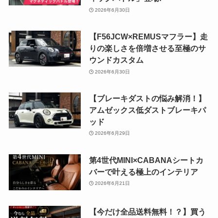
2026年6月30日
【F56JCW×REMUSマフラー】走
りの楽しさを倍増させる至極のサ
ウンドカスタム
2026年6月30日
【ブレーキダストの悩み解消！】
アムゼックス低ダストブレーキパ
ッド
2026年6月29日
第4世代MINI×CABANAシートカ
バーで叶える極上のインテリア
2026年6月21日
【今だけ全品送料無料！？】買う