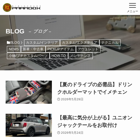
メニュー
BLOG
– ブログ –
BLOG
カスタム/インテリア
カスタム/エクステリア
テクニカル
NEWS
新車・中古車
PICKUPアイテム
アウトレット
小物/プチカスタムパーツ
HOW TO
メンテナンス
【夏のドライブの必需品】ドリン
クホルダーマットでイメチェン
2026年5月29日
【最高に気分が上がる】ユニオン
ジャックテールをお取付け
2026年5月24日