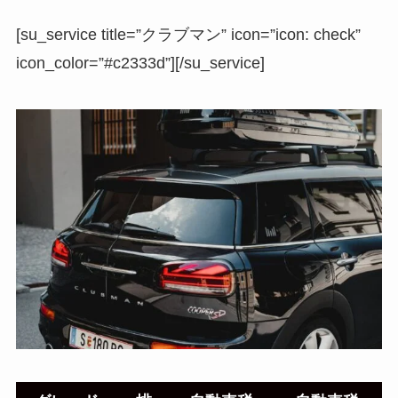
[su_service title=”クラブマン” icon=”icon: check”
icon_color=”#c2333d”][/su_service]