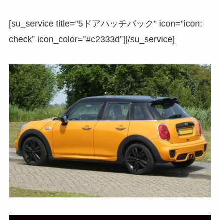
[su_service title=”5ドアハッチバック” icon=”icon:
check” icon_color=”#c2333d”][/su_service]