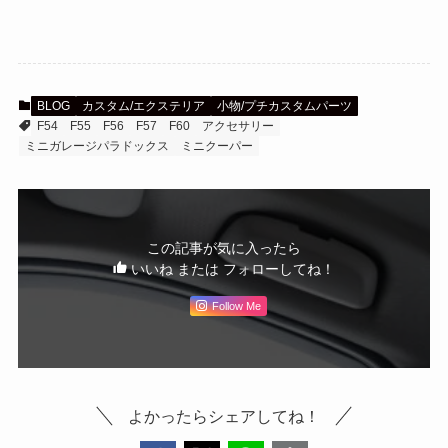
BLOG
カスタム/エクステリア
小物/プチカスタムパーツ
F54
F55
F56
F57
F60
アクセサリー
ミニガレージパラドックス
ミニクーパー
この記事が気に入ったら
いいね または フォローしてね！
Follow Me
よかったらシェアしてね！