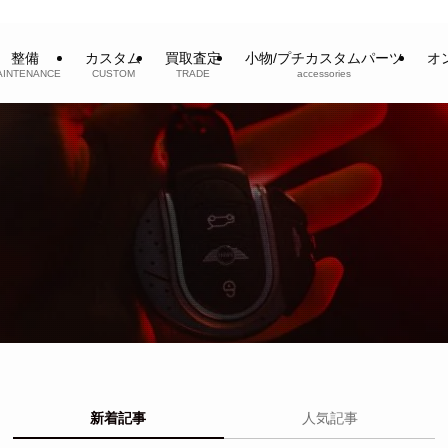
整備
カスタム
買取査定
小物/プチカスタムパーツ
オ
AINTENANCE
CUSTOM
TRADE
accessories
新着記事
人気記事